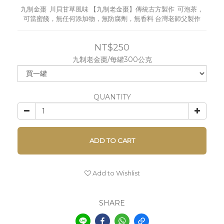
九制金棗  川貝甘草風味 【九制老金棗】傳統古方製作  可泡茶，
可當蜜餞，無任何添加物，無防腐劑，無香料 台灣老師父製作
NT$250
九制老金棗/每罐300公克
QUANTITY
ADD TO CART
Add to Wishlist
SHARE