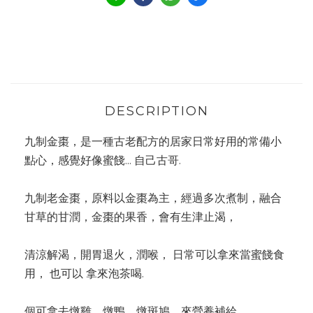
DESCRIPTION
九制金棗，是一種古老配方的居家日常好用的常備小
點心，感覺好像蜜餞... 自己古哥.
九制老金棗，原料以金棗為主，經過多次煮制，融合
甘草的甘潤，金棗的果香，會有生津止渴，
清涼解渴，開胃退火，潤喉， 日常可以拿來當蜜餞食
用， 也可以 拿來泡茶喝.
個可拿去燉雞，燉鴨，燉斑鳩，來營養補給