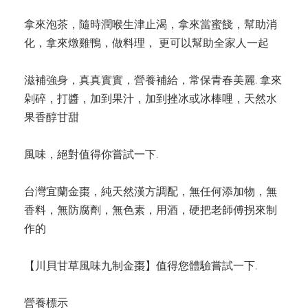
拿來泡茶，隨時潤喉生津止渴，拿來當蜜餞，幫助消
化，拿來燉雞鴨，做料理， 更可以幫助全家人一起
滋補強身，真真實實，營養補給，常保青春美麗. 拿來
剁碎，打醬，加到果汁，加到挫冰或冰棒哩，天然水
果香醇甘甜
風味，絕對值得你嘗試一下.
台灣宜蘭金棗，純天然漢方調配，無任何添加物，無
香料，無防腐劑，無色素，用酒，硬把老師傅拐來制
作的
【川貝甘草風味九制金棗】值得您體驗嘗試一下.
營養標示