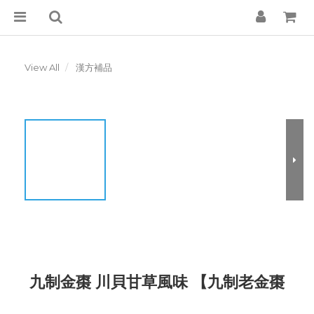
View All
漢方補品
九制金棗 川貝甘草風味 【九制老金棗