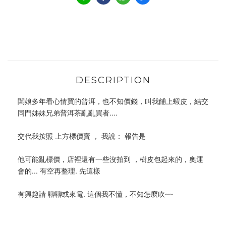
DESCRIPTION
闆娘多年看心情買的普洱，也不知價錢，叫我餔上蝦皮，結交
同門姊妹兄弟普洱茶亂亂買者....
交代我按照 上方標價賣 ， 我說： 報告是
他可能亂標價，店裡還有一些沒拍到 ，樹皮包起來的，奧運
會的... 有空再整理. 先這樣
有興趣請 聊聊或來電. 這個我不懂，不知怎麼吹~~