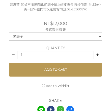
普洱茶  闆娘不懂慢慢亂買 請小編上蝦皮販售 按標價賣  台北迪化
街一段74號門市火速出貨 電話02-25560870
NT$12,000
各式普洱茶餅
QUANTITY
ADD TO CART
Add to Wishlist
SHARE