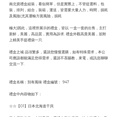
南北貨禮盒組裝，看似簡單，但是實際上，不管從選料，包
裝，排列，組合，裝箱，運送，皆需要大量人力，時間，損耗
及風險(尤其運輸方面風險，損耗
極大)因此，這裡所展示的禮盒，皆以 一盒一套的出售，主打
新鮮，美麗，高品質，實用為訴求. 禮盒外觀高貴美麗，並附
上精美手提禮袋一只.
禮盒之城 品項繁多，還請您慢慢選購，如有特殊需求，本公
司應該都能滿足您得需求，還請不吝賜教，來電，或訊息聊聊
交流一下.
禮盒名稱：別有風味 禮盒編號： 947
禮盒中內容物如下：
☆☆【01】日本北海道干貝