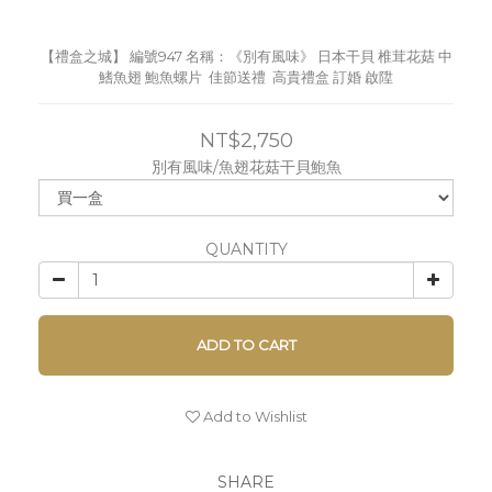
【禮盒之城】 編號947 名稱：《別有風味》 日本干貝 椎茸花菇 中
鰭魚翅 鮑魚螺片  佳節送禮  高貴禮盒 訂婚 啟陞
NT$2,750
別有風味/魚翅花菇干貝鮑魚
QUANTITY
ADD TO CART
Add to Wishlist
SHARE