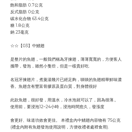
飽和脂肪 0.7公克
反式脂肪 0公克
碳水化合物 63.4公克
糖 1.8公克
鈉 23毫克
☆☆【03】中鰭翅
是整片的魚翅，一般我們稱為牙揀翅，薄薄寬寬的，方便客人
攜帶，發泡，雖然小隻些，但是一樣貴好吃.
名冠牙揀翅片，煮羹湯幾片已經足夠，啖啖的魚翅精華鮮味濃
香。魚翅含有豐富骨膠原及蛋白質，對身體很好
此款魚翅，很好發，用溫水，冷水泡就可以了，因為很薄.。
使用前，要浸泡12~24小時，浸泡時間愈久，發漲度
會更好、味道功效會更佳。 本禮盒內中鰭翅內容物有 75公克
(禮盒內附有魚翅發泡使用說明，方便收禮者處裡食用).