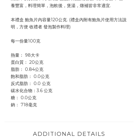
養豐富，料理簡單，泡軟後，煲湯，燉補皆非常適宜.
本禮盒 鮑魚片內容量120公克. (禮盒內附有鮑魚片使用方法說
明，方便 收禮者 發泡製作料理)
每一份量100克
熱量： 98大卡
蛋白質： 20公克
脂肪： 0.84公克
飽和脂肪： 0.0公克
反式脂肪： 0.0 公克
碳水化合物：3.6 公克
糖： 0.0公克
鈉： 718毫克
ADDITIONAL DETAILS