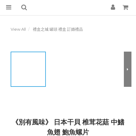
View All
禮盒之城 罐頭 禮盒 訂婚禮品
《別有風味》 日本干貝 椎茸花菇 中鰭
魚翅 鮑魚螺片