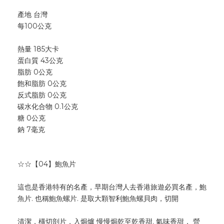
產地 台灣
每100公克
熱量 185大卡
蛋白質 43公克
脂肪 0公克
飽和脂肪 0公克
反式脂肪 0公克
碳水化合物 0.1公克
糖 0公克
鈉 7毫克
☆☆【04】鮑魚片
這也是香港特有的名產，早期台灣人去香港旅遊必買名產，鮑
魚片. 也稱鮑魚螺片. 是取大顆智利鮑魚螺貝肉，切開
清潔，橫切剖片，入焗爐 慢慢焗乾至乾香甜. 氣味香甜， 營