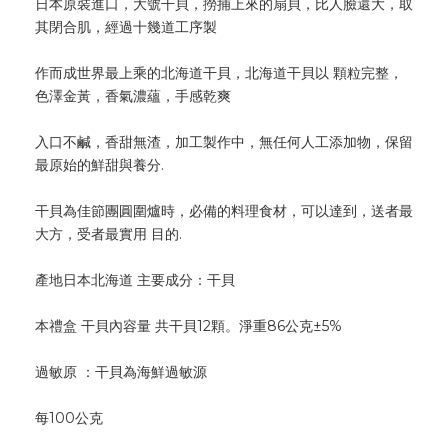
日本原裝進口，大號干貝，撈捕上來的扇貝，比人臉還大，取
其閉合肌，經過十幾道工序製
作而成世界最上乘的北海道干貝，北海道干貝以 顆粒完整，
色澤金黃，香氣濃蘊，手感乾爽
入口不鹹，香甜無渣，加工製作中，無任何人工添加物，保留
最原始的鮮甜與養分.
干貝為佳節團圓圍爐時，必備的料理食材，可以達到，送者最
大方，受者最實用 目的.
產地日本北海道 主要成分：干貝
本禮盒 干貝內容量 共干貝12顆。淨重86公克±5%
過敏原 ：干貝為海鮮過敏源
每100公克