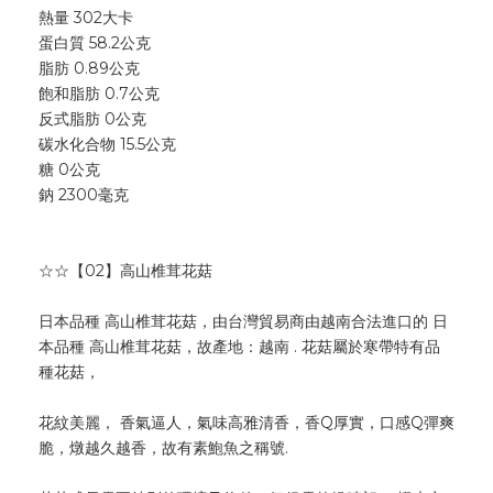
熱量 302大卡
蛋白質 58.2公克
脂肪 0.89公克
飽和脂肪 0.7公克
反式脂肪 0公克
碳水化合物 15.5公克
糖 0公克
鈉 2300毫克
☆☆【02】高山椎茸花菇
日本品種 高山椎茸花菇，由台灣貿易商由越南合法進口的 日
本品種 高山椎茸花菇，故產地：越南 . 花菇屬於寒帶特有品
種花菇，
花紋美麗， 香氣逼人，氣味高雅清香，香Q厚實，口感Q彈爽
脆，燉越久越香，故有素鮑魚之稱號.