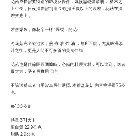
花菇成長需要特別的環境及條件，氣候需乾燥晴朗， 椴木之
上生長，日夜溫差需到達20度攝氏度以上的溫差，花菇在溫
差效應上，
才會爆裂，像花朵一樣ˋ爆裂，開花‧
將花菇完全發泡後，煎 煮 炒 炸 滷 ，無所不能，尤其吸滿湯
汁之後，更是人間不可多得的美食佳餚，
花菇也是佳節團圓圍爐時，必備的料理食材，可以達到，送者
最大方，受者最實用 目的.
不論送禮或者自用皆為最佳選擇. 本禮盒花菇 內容物淨重75公
克.
每100公克
熱量 371大卡
蛋白質 22.9公克
脂肪 2.9公克