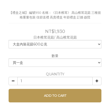
【禮盒之城】 編號950 名稱：《日本椎茸》 高山椎茸花菇 三種規
格重量包裝 佳節送禮 高貴禮盒 年節禮盒 訂婚 啟陞
NT$1,930
日本椎茸花菇/ 高山椎茸花菇
數量
QUANTITY
ADD TO CART