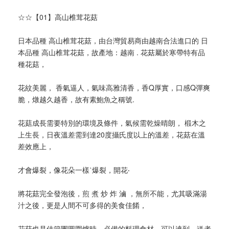
☆☆【01】高山椎茸花菇
日本品種 高山椎茸花菇，由台灣貿易商由越南合法進口的 日
本品種 高山椎茸花菇，故產地：越南 . 花菇屬於寒帶特有品
種花菇，
花紋美麗， 香氣逼人，氣味高雅清香，香Q厚實，口感Q彈爽
脆，燉越久越香，故有素鮑魚之稱號.
花菇成長需要特別的環境及條件，氣候需乾燥晴朗， 椴木之
上生長，日夜溫差需到達20度攝氏度以上的溫差，花菇在溫
差效應上，
才會爆裂，像花朵一樣ˋ爆裂，開花‧
將花菇完全發泡後，煎 煮 炒 炸 滷 ，無所不能，尤其吸滿湯
汁之後，更是人間不可多得的美食佳餚，
花菇也是佳節團圓圍爐時，必備的料理食材，可以達到，送者