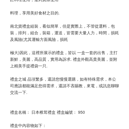
料理，享用美好食材之目的.
南北貨禮盒組裝，看似簡單，但是實際上，不管從選料，包
裝，排列，組合，裝箱，運送，皆需要大量人力，時間，損耗
及風險(尤其運輸方面風險，損耗
極大)因此，這裡所展示的禮盒，皆以 一盒一套的出售，主打
新鮮，美麗，高品質，實用為訴求. 禮盒外觀高貴美麗，並附
上精美手提禮袋一只.
禮盒之城 品項繁多，還請您慢慢選購，如有特殊需求，本公
司應該都能滿足您得需求，還請不吝賜教，來電，或訊息聊聊
交流一下.
禮盒名稱： 日本椎茸禮盒 禮盒編號： 950
禮盒中內容物如下：