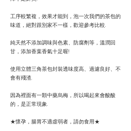
工序較繁複，效果才能到，泡一次我們的茶包的
味道，絕對跟別家不一樣，歡迎參考比較.
純天然不添加調味與色素、防腐劑等，溫潤回
甘，添加香葉香氣十足喔!
使用立體三角茶包封裝透味度高、過濾良好、不
會有殘渣.
因為裡面有一顆中藥烏梅，所以喝起來會酸酸
的，是正常現象.
★懷孕，腸胃不適虛弱者，請勿食用★