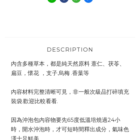
DESCRIPTION
內含多種草本，都是純天然原料 薏仁、茯苓、
扁豆，懷花 ，支子.烏梅 .香葉等
內容材料完整清晰可見，非一般次級品打碎填充
裝袋.歡迎比較看看.
因為沖泡包內容物要先65度低溫培燒過24小
時，開水沖泡時，才可短時間釋出成分，氣味色
澤十足鮮美.