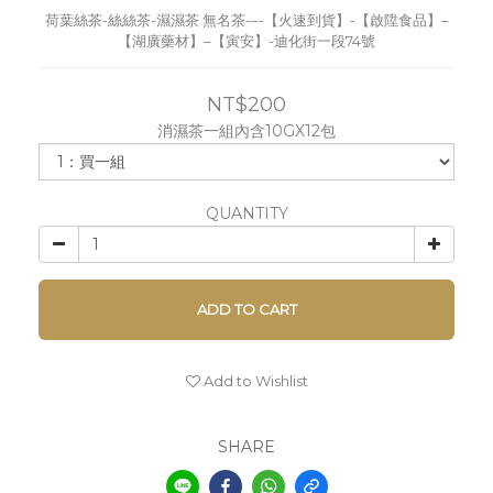
荷葉絲茶-絲絲茶-濕濕茶 無名茶-–-【火速到貨】-【啟陞食品】–
【湖廣藥材】–【寅安】-迪化街一段74號
NT$200
消濕茶一組內含10GX12包
QUANTITY
ADD TO CART
Add to Wishlist
SHARE