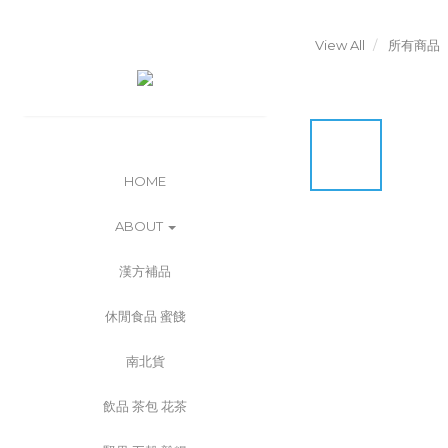
View All
所有商品
HOME
ABOUT
漢方補品
休閒食品 蜜餞
南北貨
飲品 茶包 花茶