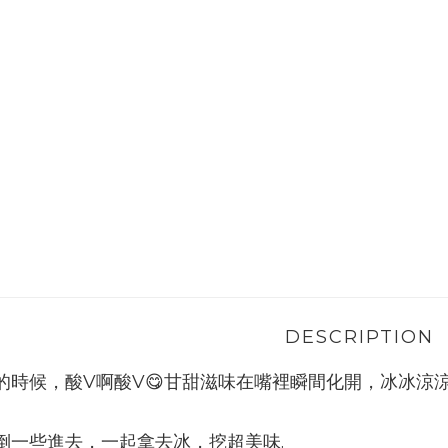
DESCRIPTION
的時候，酸V啊酸V😋甘甜滋味在嘴裡瞬間化開，冰冰涼
倒一些進去，一起拿去冰，挖超美味.