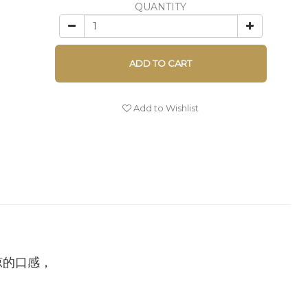
QUANTITY
ADD TO CART
Add to Wishlist
涼的口感，