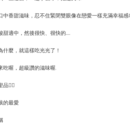
口中香甜滋味，忍不住緊閉雙眼像在戀愛一樣充滿幸福感
甜適中，然後很快、很快的.....
為什麼，就這樣吃光光了！
來吃喔，超級讚的滋味喔.
👍🏻
孩的最愛
稱