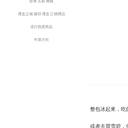
堅果 五穀 雜糧
禮盒之城 罐頭 禮盒 訂婚禮品
流行熱賣商品
年貨大街
整包冰起來，吃
或者去買雪碧，