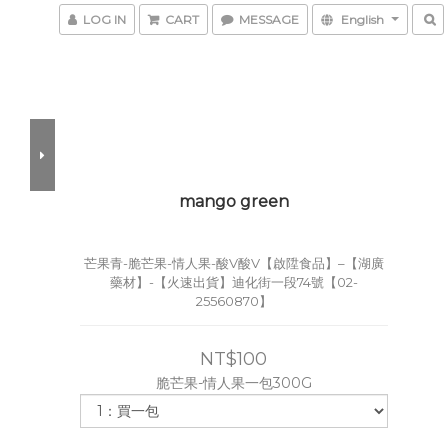
LOG IN
CART
MESSAGE
English
mango green
芒果青-脆芒果-情人果-酸V酸V【啟陞食品】–【湖廣
藥材】-【火速出貨】迪化街一段74號【02-
25560870】
NT$100
脆芒果-情人果一包300G