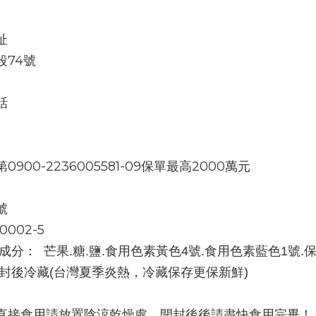
址
段74號
話
900-2236005581-09保單最高2000萬元
號
00002-5
分：  芒果.糖.鹽.食用色素黃色4號.食用色素藍色1號.保存期
開封後冷藏(台灣夏季炎熱，冷藏保存更保新鮮)
直接食用請放置陰涼乾燥處，開封後後請盡快食用完畢！