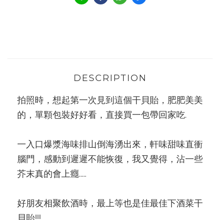
DESCRIPTION
拍照時，想起第一次見到這個干貝貽，肥肥美美
的，單顆包裝好好看，直接買一包帶回家吃.
一入口爆漿海味排山倒海湧出來，軒味甜味直衝
腦門，感動到遲遲不能恢復，我又覺得，沾一些
芥末真的會上癮.....
好朋友相聚飲酒時，最上等也是佳最佳下酒菜干
貝貽!!!