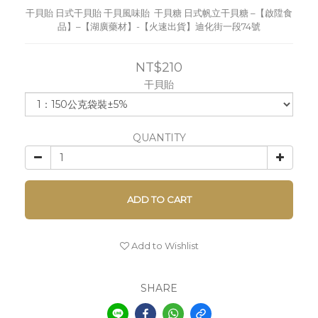
干貝貽 日式干貝貽 干貝風味貽  干貝糖 日式帆立干貝糖 –【啟陞食
品】–【湖廣藥材】-【火速出貨】迪化街一段74號
NT$210
干貝貽
QUANTITY
ADD TO CART
Add to Wishlist
SHARE