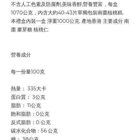
不含人工色素及防腐劑,美味香醇,營養豐富，每盒
1070公克，內含大約40-43片單獨包裝南棗核桃糕.
本禮盒內裝一盒 淨重1000公克. 產地香港 主要成分 南
棗 麥芽糖 核桃仁
營養成分
每一份量100克
熱量： 335大卡
蛋白質： 3公克
脂肪： 11公克
飽和脂肪：0公克
反式脂肪：0 公克
碳水化合物：56 公克
糖： 38公克