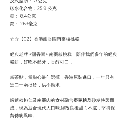
反式脂肪： 0 公克
碳水化合物：25.8 公克
糖： 8.4公克
鈉： 263毫克
☆☆【02】香港甜香園南棗核桃糕
經典老牌 <甜香園> 南棗核桃糕，陪伴我們多年的經典
糕餅，好吃不黏牙，香醇可口，
當茶點，當點心最佳選擇，香港原裝進口，一年只有
進口一兩批貨，供不應求.
嚴選核桃仁及南棗肉的食材融合麥芽糖及砂糖特製而
成，現為迎合現代人口味,經改良後甜而不膩，堅持保
留傳統風味,