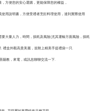
量，方便您的安心選購，更能保障您的權益，
或使用說明書，方便受禮者烹飪料理使用，達到實際使用
需要大量人力，時間，損耗及風險(尤其運輸方面風險，損耗
. 禮盒外觀高貴美麗，並附上精美手提禮袋一只.
吝賜教，來電，或訊息聊聊交流一下.
南 . 花菇屬於寒帶特有品種花菇，