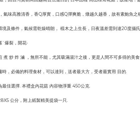
人，氣味高雅清香，香Q厚實，口感Q彈爽脆，燉越久越香，故有素鮑魚之稱
環境及條件，氣候需乾燥晴朗， 椴木之上生長，日夜溫差需到達20度攝
ˋ爆裂，開花‧
 煮 炒 炸 滷 ，無所不能，尤其吸滿湯汁之後，更是人間不可多得的美
爐時，必備的料理食材，可以達到，送者最大方，受者最實用 目的.
佳選擇. 本禮盒內花菇 內容物淨重 450公克.
28X5 公分，附上紙製精美提袋一只.