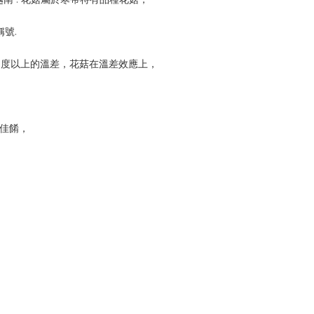
號.
氏度以上的溫差，花菇在溫差效應上，
食佳餚，