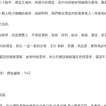
三十餘年，禮盒之城內，所展示的禮盒，其中內容物皆明確標示產地，重
一般人較少接觸的食材，或材料時，我們會在禮盒內部還會放入一張發泡
目的.
似簡單，但是實際上，不管從選料，包裝，排列，組合，裝箱，運送，皆
示的禮盒，皆以 一盒一套的出售，主打 新鮮，美麗，高品質，實用為訴求
，還請您慢慢選購，如有特殊需求，本公司應該都能滿足您得需求，還請不
》 禮盒編號： 943
花菇
菇，由台灣貿易商由越南合法進口的 日本品種 高山椎茸花菇，故產地：越