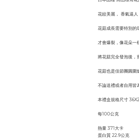
花紋美麗， 香氣逼
花菇成長需要特別的
才會爆裂，像花朵一樣
將花菇完全發泡後，煎
花菇也是佳節團圓圍
不論送禮或者自用皆為最
本禮盒規格尺寸 36X
每100公克
熱量 371大卡
蛋白質 22.9公克