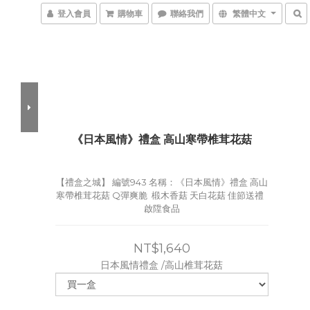
登入會員
購物車
聯絡我們
繁體中文
《日本風情》禮盒 高山寒帶椎茸花菇
【禮盒之城】 編號943 名稱：《日本風情》禮盒 高山
寒帶椎茸花菇 Q彈爽脆  椴木香菇 天白花菇 佳節送禮  
啟陞食品
NT$1,640
日本風情禮盒 /高山椎茸花菇