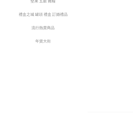
堅果 五穀 雜糧
禮盒之城 罐頭 禮盒 訂婚禮品
流行熱賣商品
年貨大街