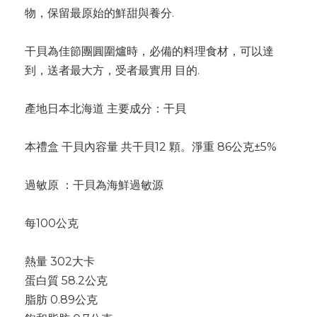
物，保留最原始的鮮甜與養分.
干貝為佳節團圓圍爐時，必備的料理食材，可以達
到，送者最大方，受者最實用 目的.
產地日本北海道 主要成分：干貝
本禮盒 干貝內容量 共干貝12 顆。淨重 86公克±5%
過敏原 ：干貝為海鮮過敏源
每100公克
熱量 302大卡
蛋白質 58.2公克
脂肪 0.89公克