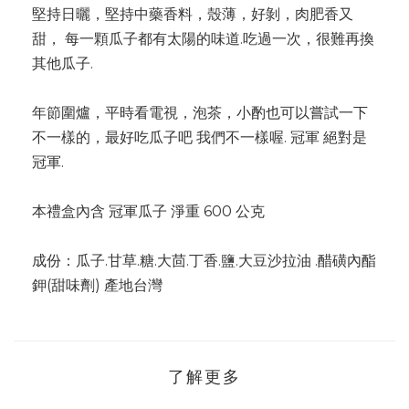
堅持日曬，堅持中藥香料，殼薄，好剝，肉肥香又
甜， 每一顆瓜子都有太陽的味道.吃過一次，很難再換
其他瓜子.
年節圍爐，平時看電視，泡茶，小酌也可以嘗試一下
不一樣的，最好吃瓜子吧 我們不一樣喔. 冠軍 絕對是
冠軍.
本禮盒內含 冠軍瓜子 淨重 600 公克
成份：瓜子.甘草.糖.大茴.丁香.鹽.大豆沙拉油 .醋磺內酯
鉀(甜味劑) 產地台灣
了解更多