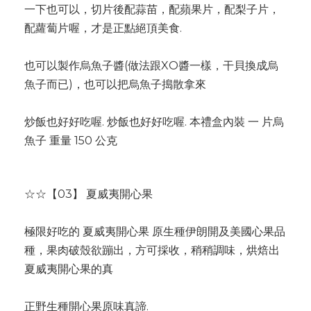
一下也可以，切片後配蒜苗，配蘋果片，配梨子片，
配蘿蔔片喔，才是正點絕頂美食.
也可以製作烏魚子醬(做法跟XO醬一樣，干貝換成烏
魚子而已)，也可以把烏魚子搗散拿來
炒飯也好好吃喔. 炒飯也好好吃喔. 本禮盒內裝 一 片烏
魚子 重量 150 公克
☆☆【03】 夏威夷開心果
極限好吃的 夏威夷開心果 原生種伊朗開及美國心果品
種，果肉破殼欲蹦出，方可採收，稍稍調味，烘焙出
夏威夷開心果的真
正野生種開心果原味真諦.