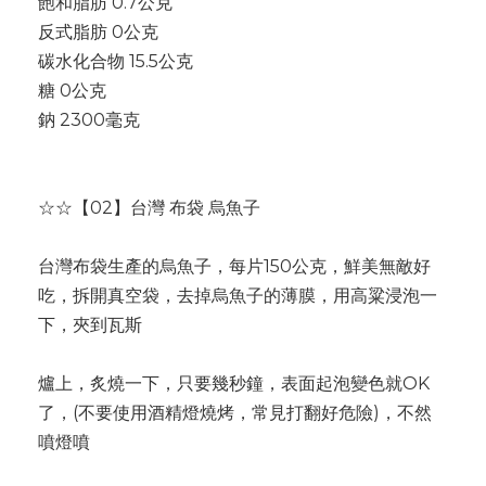
飽和脂肪 0.7公克
反式脂肪 0公克
碳水化合物 15.5公克
糖 0公克
鈉 2300毫克
☆☆【02】台灣 布袋 烏魚子
台灣布袋生產的烏魚子，每片150公克，鮮美無敵好
吃，拆開真空袋，去掉烏魚子的薄膜，用高粱浸泡一
下，夾到瓦斯
爐上，炙燒一下，只要幾秒鐘，表面起泡變色就OK
了，(不要使用酒精燈燒烤，常見打翻好危險)，不然
噴燈噴