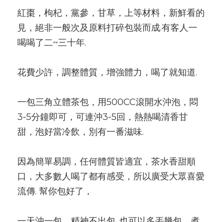
紅棗，枸杞，黨參，甘草，上等材料，新鮮看的
見，絕非一般次及原料打碎包裝而成.有客人一
喝喝了二~三十年.
花費少許，調整體質，增強體力，喝了就知道.
一包三角立體茶包，用500CC滾開水沖泡，悶
3-5分鐘即可，可連沖3-5回，熱熱喝清香甘
甜，泡好當冷飲，別有一番滋味.
因為簡單易調，任何體質皆適宜，茶水香甜順
口，大多數人喝了都有感受，所以廣受大眾喜愛
流傳. 幫你包好了，
一天沖一包，精神不出包. 也可以多丟幾包，煮