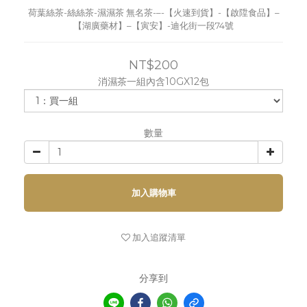
荷葉絲茶-絲絲茶-濕濕茶 無名茶-–-【火速到貨】-【啟陞食品】–
【湖廣藥材】–【寅安】-迪化街一段74號
NT$200
消濕茶一組內含10GX12包
數量
加入購物車
加入追蹤清單
分享到