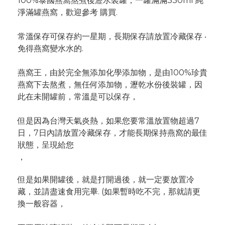
1
00%泰國燕窩熬煮後瀝水裝罐，一罐滿滿330ml 純
淨滿罐燕窩，歡迎參考 購買.
常溫保存可保存約一星期，長期保存請放置冷藏保存 ‧
免得燕窩變水水的.
燕窩王，由於完全無添加化學添加物，是由100%珍貴
燕窩下去熬煮，無任何添加物，瀝乾水份後裝罐，因
此在未開罐前，常溫是可以保存，
但是因為
台灣天氣
炎熱，如果您要常溫放置物超過7
日，7日內請放置冷藏保存，才能
長期保持燕窩的最佳
狀態，呈現給您
，
但是如果開罐後，就是打開過後，就一定要放置冷
藏，並請盡速食用完畢. (如果暫時吃不完，那就請更
換一般容器，