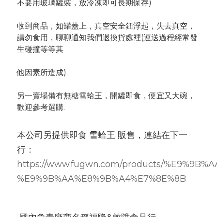
不要用玻璃罐裝，放冷凍即可長期保存)
收到商品，如罐蓋上，真空安全鈕浮起，失去真空，
請勿食用，聊聊通知我們退換貨處裡(運送過程經常發
生碰撞等等其
他因素所造成).
另一賣場備有無糖雪蛤王，開罐即食，便宜又大碗，
歡迎參考選購.
本公司另提供即食 雪蛤王 販售，連結在下一
行：
https://www.fugwn.com/products/%E9%9B
%E9%9B%AA%E8%9B%A4%E7%8E%8B
 國內負責廠商名稱福隆&啟陞食品行