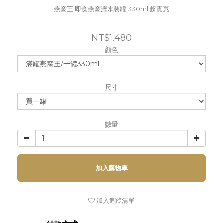
燕窩王 即食燕窩瀝水裝罐 330ml 超實惠
NT$1,480
顏色
尺寸
數量
加入購物車
加入追蹤清單