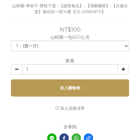
山粉圓-車前子-青蛙下蛋 –【啟陞食品】–【湖廣藥材】-【火速出
貨】迪化街一段74號【02-25560870】
NT$100
山粉圓一包600公克
數量
加入購物車
加入追蹤清單
分享到